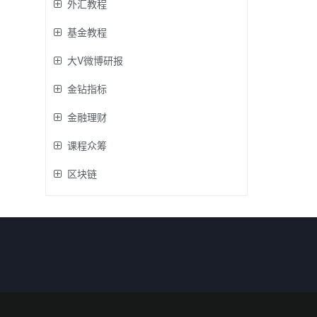
外汇教程
基金教程
大V微博研报
金钻指标
金融理财
课程众筹
区块链