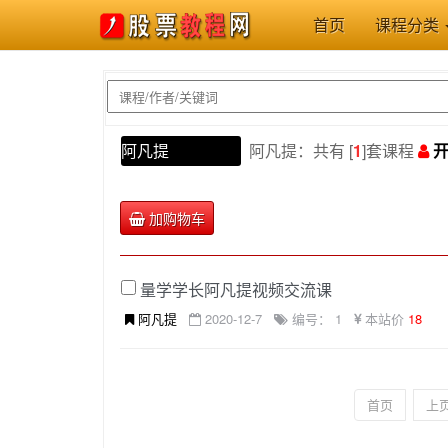
首页
课程分类
阿凡提
阿凡提：共有 [
1
]套课程
开
加购物车
量学学长阿凡提视频交流课
阿凡提
2020-12-7
编号： 1
本站价
18
首页
上