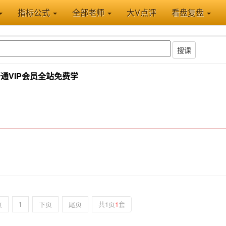
指标公式
全部老师
大V点评
看盘复盘
搜课
通VIP会员全站免费学
页
1
下页
尾页
共1页
1
套