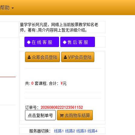
帮助
量学学长阿凡提，网络上当前股票教学知名老
师，著有:,简介内容网上暂无详细介绍。
在 线 客 服
售 后 客 服
众筹会员登陆
VIP会员登陆
共:
0
套课程,
合计：
¥
元
订单号：
20260808222123561152
点击复制单号
去购物车结算
服务器切换：
线路1
线路2
线路3
线路4